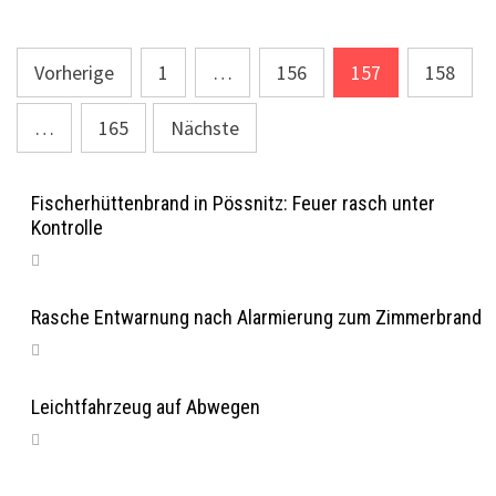
Seitennummerierung
Vorherige
1
…
156
157
158
der
…
165
Nächste
Beiträge
Fischerhüttenbrand in Pössnitz: Feuer rasch unter
Kontrolle
Rasche Entwarnung nach Alarmierung zum Zimmerbrand
Leichtfahrzeug auf Abwegen