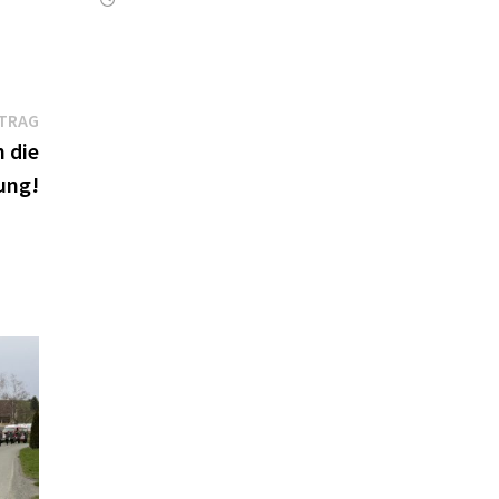
Nächster
ITRAG
Beitrag:
 die
ung!