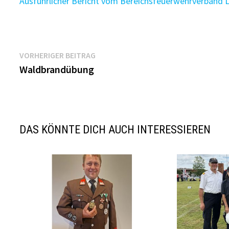
Ausführlicher Bericht vom Bereichsfeuerwehrverband Le
Beitragsnavigation
Vorheriger
VORHERIGER BEITRAG
Beitrag:
Waldbrandübung
DAS KÖNNTE DICH AUCH INTERESSIEREN