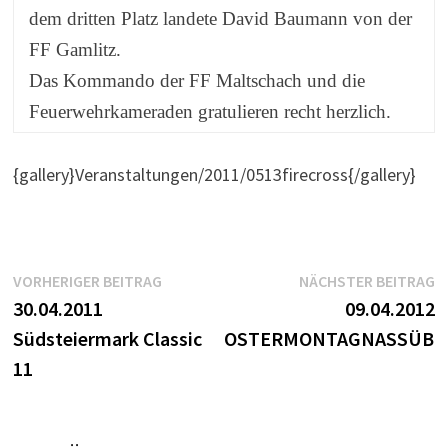
dem dritten Platz landete David Baumann von der
FF Gamlitz.
Das Kommando der FF Maltschach und die
Feuerwehrkameraden gratulieren recht herzlich.
{gallery}Veranstaltungen/2011/0513firecross{/gallery}
Beitragsnavigation
Vorheriger
N
VORHERIGER BEITRAG
NÄCHSTER BEITRAG
Beitrag:
B
30.04.2011
09.04.2012
Südsteiermark Classic
OSTERMONTAGNASSÜB
11