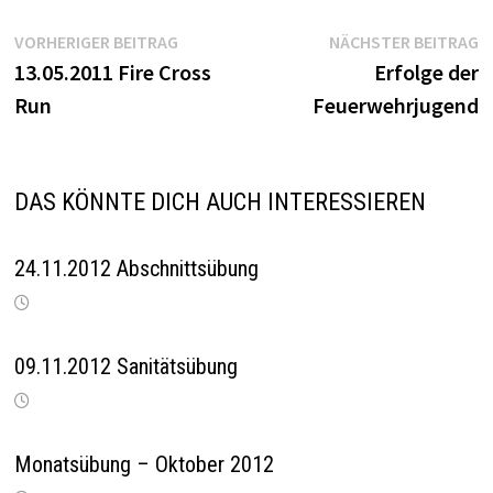
Beitragsnavigation
Vorheriger
N
VORHERIGER BEITRAG
NÄCHSTER BEITRAG
Beitrag:
B
13.05.2011 Fire Cross
Erfolge der
Run
Feuerwehrjugend
DAS KÖNNTE DICH AUCH INTERESSIEREN
24.11.2012 Abschnittsübung
09.11.2012 Sanitätsübung
Monatsübung – Oktober 2012