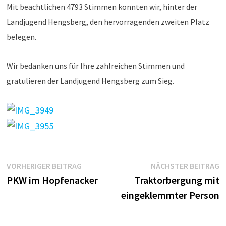
Mit beachtlichen 4793 Stimmen konnten wir, hinter der
Landjugend Hengsberg, den hervorragenden zweiten Platz
belegen.
Wir bedanken uns für Ihre zahlreichen Stimmen und
gratulieren der Landjugend Hengsberg zum Sieg.
Beitragsnavigation
Vorheriger
N
VORHERIGER BEITRAG
NÄCHSTER BEITRAG
Beitrag:
B
PKW im Hopfenacker
Traktorbergung mit
eingeklemmter Person