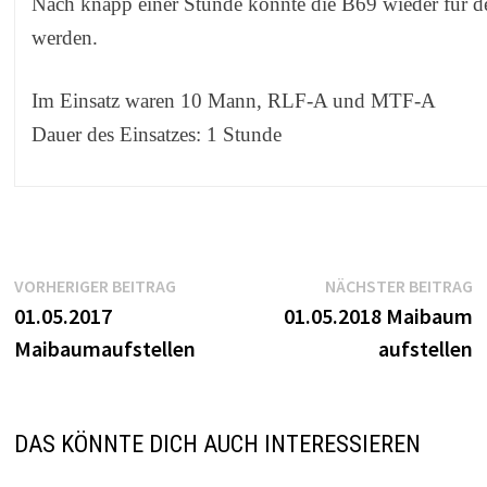
Nach knapp einer Stunde konnte die B69 wieder für d
werden.
Im Einsatz waren 10 Mann, RLF-A und MTF-A
Dauer des Einsatzes: 1 Stunde
Beitragsnavigation
Vorheriger
N
VORHERIGER BEITRAG
NÄCHSTER BEITRAG
Beitrag:
B
01.05.2017
01.05.2018 Maibaum
Maibaumaufstellen
aufstellen
DAS KÖNNTE DICH AUCH INTERESSIEREN