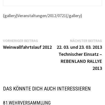
{gallery}Veranstaltungen/2012/0721{/gallery}
Beitragsnavigation
Vorheriger
N
VORHERIGER BEITRAG
NÄCHSTER BEITRAG
Beitrag:
B
Weinwallfahrtslauf 2012
22. 03. und 23. 03. 2013
Technischer Einsatz –
REBENLAND RALLYE
2013
DAS KÖNNTE DICH AUCH INTERESSIEREN
81.WEHRVERSAMMLUNG