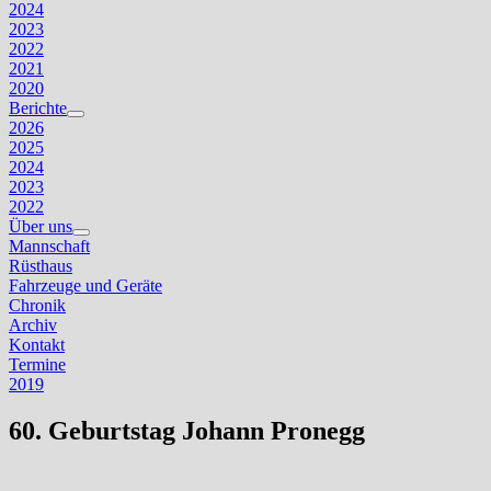
2024
2023
2022
2021
2020
Berichte
Untermenü
2026
anzeigen
2025
2024
2023
2022
Über uns
Untermenü
Mannschaft
anzeigen
Rüsthaus
Fahrzeuge und Geräte
Chronik
Archiv
Kontakt
Termine
2019
60. Geburtstag Johann Pronegg