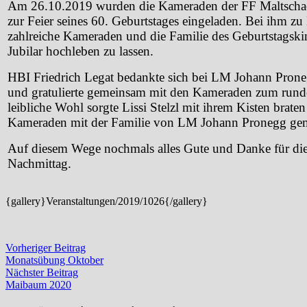
Am 26.10.2019 wurden die Kameraden der FF Maltsch
zur Feier seines 60. Geburtstages eingeladen. Bei ihm z
zahlreiche Kameraden und die Familie des Geburtstags
Jubilar hochleben zu lassen.
HBI Friedrich Legat bedankte sich bei LM Johann Pronegg
und gratulierte gemeinsam mit den Kameraden zum runde
leibliche Wohl sorgte Lissi Stelzl mit ihrem Kisten brate
Kameraden mit der Familie von LM Johann Pronegg gemü
Auf diesem Wege nochmals alles Gute und Danke für die
Nachmittag.
{gallery}Veranstaltungen/2019/1026{/gallery}
Beitragsnavigation
Vorheriger
Vorheriger Beitrag
Beitrag:
Monatsübung Oktober
Nächster
Nächster Beitrag
Beitrag:
Maibaum 2020