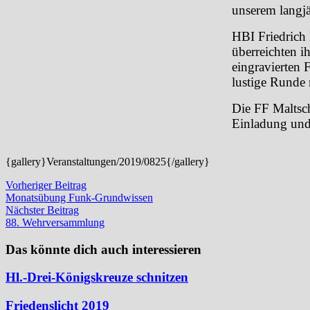
unserem langj
HBI Friedrich
überreichten 
eingravierten
lustige Runde 
Die FF Maltsch
Einladung und
{gallery}Veranstaltungen/2019/0825{/gallery}
Beitragsnavigation
Vorheriger
Vorheriger Beitrag
Beitrag:
Monatsübung Funk-Grundwissen
Nächster
Nächster Beitrag
Beitrag:
88. Wehrversammlung
Das könnte dich auch interessieren
Hl.-Drei-Königskreuze schnitzen
Friedenslicht 2019