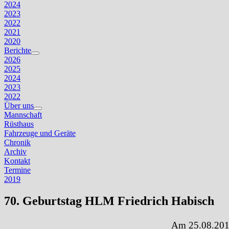
2024
2023
2022
2021
2020
Berichte
Untermenü
2026
anzeigen
2025
2024
2023
2022
Über uns
Untermenü
Mannschaft
anzeigen
Rüsthaus
Fahrzeuge und Geräte
Chronik
Archiv
Kontakt
Termine
2019
70. Geburtstag HLM Friedrich Habisch
Am 25.08.2019