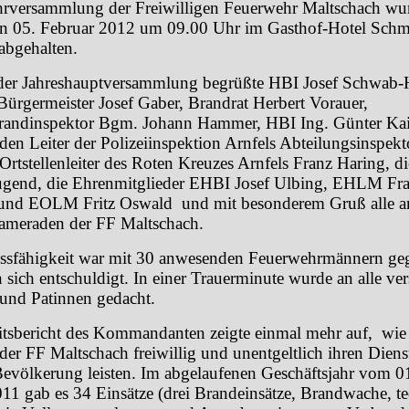
rversammlung der Freiwilligen Feuerwehr Maltschach wu
n 05. Februar 2012 um 09.00 Uhr im Gasthof-Hotel Schm
abgehalten.
er Jahreshauptversammlung begrüßte HBI Josef Schwab-H
Bürgermeister Josef Gaber, Brandrat Herbert Vorauer,
randinspektor Bgm. Johann Hammer, HBI Ing. Günter Kai
 den Leiter der Polizeiinspektion Arnfels Abteilungsinspe
rtstellenleiter des Roten Kreuzes Arnfels Franz Haring, di
ugend, die Ehrenmitglieder EHBI Josef Ulbing, EHLM Fr
 und EOLM Fritz Oswald
und mit besonderem Gruß alle 
ameraden der FF Maltschach.
ssfähigkeit war mit 30 anwesenden Feuerwehrmännern g
sich entschuldigt. In einer Trauerminute wurde an alle ve
und Patinnen gedacht.
itsbericht des Kommandanten zeigte einmal mehr auf,
wie
der FF Maltschach freiwillig und unentgeltlich ihren Dien
evölkerung leisten. Im abgelaufenen Geschäftsjahr vom 
011 gab es 34 Einsätze (drei Brandeinsätze, Brandwache, t