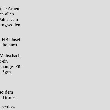
tete Arbeit
en allen
 Jahr. Dem
tungsvollen
 HBI Josef
llte nach
 Maltschach.
 ein
spange. Für
I Bgm.
nso dem
in Bronze.
 schloss