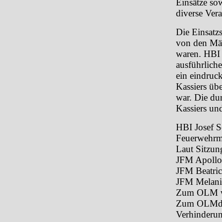
Einsätze so
diverse Vera
Die Einsatz
von den Män
waren. HBI 
ausführliche
ein eindruck
Kassiers üb
war. Die du
Kassiers un
HBI Josef S
Feuerwehrmi
Laut Sitzun
JFM Apollo
JFM Beatri
JFM Melan
Zum OLM wu
Zum OLMdV 
Verhinderun