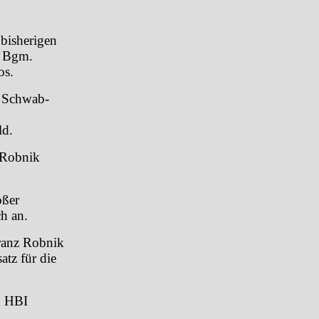
bisherigen
I Bgm.
os.
t Schwab-
ld.
 Robnik
oßer
h an.
ranz Robnik
atz für die
n HBI