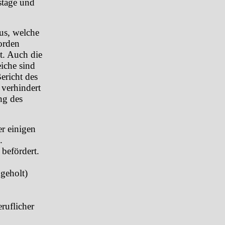
stage und
us, welche
orden
t. Auch die
eiche sind
ericht des
 verhindert
ng des
r einigen
.
befördert.
geholt)
uflicher