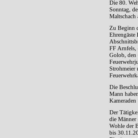
Die 80. Weh
Sonntag, de
Maltschach 
Zu Beginn d
Ehrengäste 
Abschnittsb
FF Arnfels,
Golob, den O
Feuerwehrj
Strohmeier
Feuerwehrk
Die Beschlu
Mann haben 
Kameraden 
Der Tätigke
die Männer 
Wohle der B
bis 30.11.2