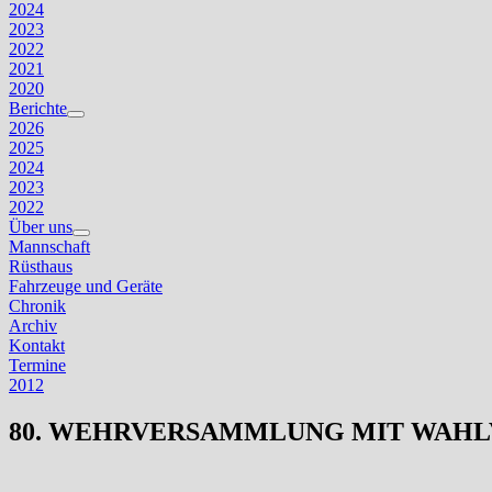
2024
2023
2022
2021
2020
Berichte
Untermenü
2026
anzeigen
2025
2024
2023
2022
Über uns
Untermenü
Mannschaft
anzeigen
Rüsthaus
Fahrzeuge und Geräte
Chronik
Archiv
Kontakt
Termine
2012
80. WEHRVERSAMMLUNG MIT WAH