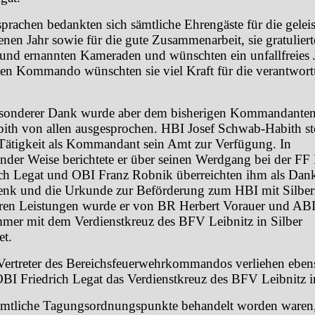
prachen bedankten sich sämtliche Ehrengäste für die geleis
nen Jahr sowie für die gute Zusammenarbeit, sie gratuliert
 und ernannten Kameraden und wünschten ein unfallfreies
en Kommando wünschten sie viel Kraft für die verantwor
.
esonderer Dank wurde aber dem bisherigen Kommandanten
th von allen ausgesprochen. HBI Josef Schwab-Habith ste
 Tätigkeit als Kommandant sein Amt zur Verfügung. In
nder Weise berichtete er über seinen Werdgang bei der FF
ch Legat und OBI Franz Robnik überreichten ihm als Dank
nk und die Urkunde zur Beförderung zum HBI mit Silber
ren Leistungen wurde er von BR Herbert Vorauer und AB
er mit dem Verdienstkreuz des BFV Leibnitz in Silber
et.
Vertreter des Bereichsfeuerwehrkommandos verliehen ebe
OBI Friedrich Legat das Verdienstkreuz des BFV Leibnitz 
mtliche Tagungsordnungspunkte behandelt worden waren,