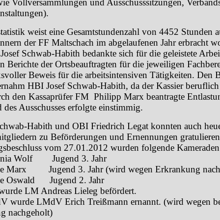
wie Vollversammlungen und Ausschusssitzungen, Verband
nstaltungen).
statistik weist eine Gesamtstundenzahl von 4452 Stunden a
nern der FF Maltschach im abgelaufenen Jahr erbracht w
Josef Schwab-Habith bedankte sich für die geleistete Arbei
n Berichte der Ortsbeauftragten für die jeweiligen Fachber
svoller Beweis für die arbeitsintensiven Tätigkeiten. Den B
ernahm HBI Josef Schwab-Habith, da der Kassier beruflich
rch den Kassaprüfer FM
Philipp Marx beantragte Entlastu
d des Ausschusses erfolgte einstimmig.
chwab-Habith und OBI Friedrich Legat konnten auch heue
tgliedern zu Beförderungen und Ernennungen gratulieren
gsbeschluss vom 27.01.2012 wurden folgende Kameraden 
nia Wolf
Jugend 3. Jahr
ce Marx
Jugend 3. Jahr (wird wegen Erkrankung nach
ie Oswald
Jugend 2. Jahr
rde LM Andreas Lieleg befördert.
wurde LMdV Erich Treißmann ernannt. (wird wegen ber
g nachgeholt)