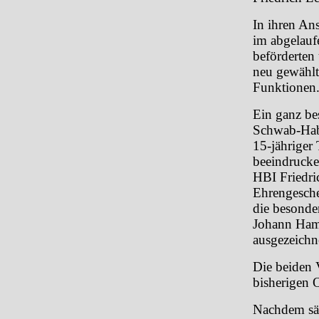
In ihren Ans
im abgelaufe
beförderten
neu gewählt
Funktionen
Ein ganz b
Schwab-Habi
15-jähriger
beeindrucke
HBI Friedri
Ehrengesche
die besonde
Johann Hamm
ausgezeichn
Die beiden 
bisherigen 
Nachdem sä