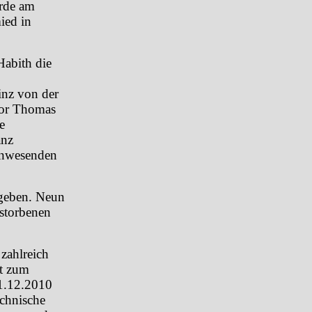
rde am
ied in
abith die
nz von der
ktor Thomas
e
anz
anwesenden
egeben. Neun
rstorbenen
 zahlreich
st zum
01.12.2010
echnische