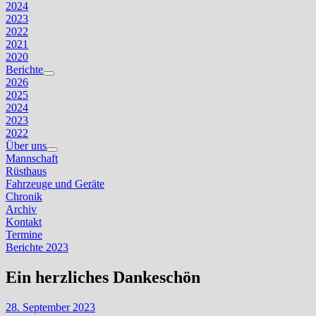
2024
2023
2022
2021
2020
Berichte
Untermenü
2026
anzeigen
2025
2024
2023
2022
Über uns
Untermenü
Mannschaft
anzeigen
Rüsthaus
Fahrzeuge und Geräte
Chronik
Archiv
Kontakt
Termine
Berichte 2023
Ein herzliches Dankeschön
28. September 2023