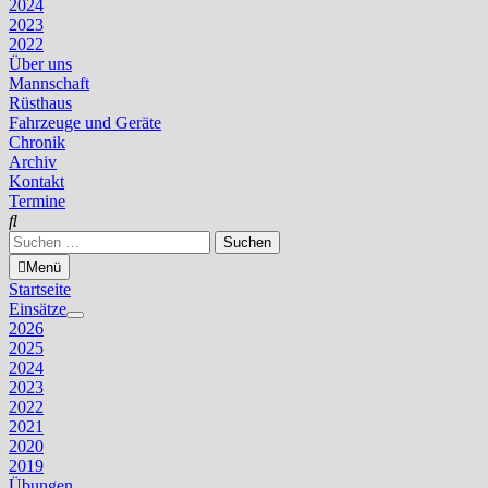
2024
2023
2022
Über uns
Mannschaft
Rüsthaus
Fahrzeuge und Geräte
Chronik
Archiv
Kontakt
Termine
Suchen
nach:
Menü
Startseite
Einsätze
Untermenü
2026
anzeigen
2025
2024
2023
2022
2021
2020
2019
Übungen