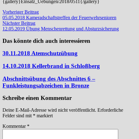
{gallery}Einsatz_Uebungen/2018/0511{/gallery}
Beitragsnavigation
Vorheriger
Vorheriger Beitrag
Beitrag:
05.05.2018 Kameradschaftstreffen der Feuerwehrsenioren
Nächster
Nächster Beitrag
Beitrag:
12.05.2019 Übung Menschenrettung und Absturzsicherung
Das könnte dich auch interessieren
30.11.2018 Atemschutzübung
14.10.2018 Kellerbrand in Schloßberg
Abschnittsübung des Abschnittes 6 –
Funkleistungsabzeichen in Bronze
Schreibe einen Kommentar
Deine E-Mail-Adresse wird nicht veröffentlicht.
Erforderliche
Felder sind mit
*
markiert
Kommentar
*