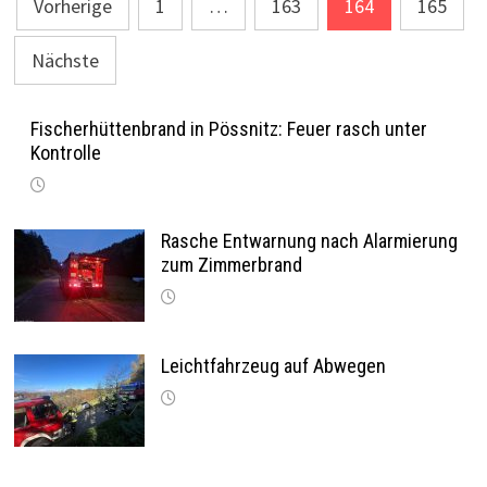
Seitennummerierung
Vorherige
1
…
163
164
165
der
Nächste
Beiträge
Fischerhüttenbrand in Pössnitz: Feuer rasch unter
Kontrolle
Rasche Entwarnung nach Alarmierung
zum Zimmerbrand
Leichtfahrzeug auf Abwegen