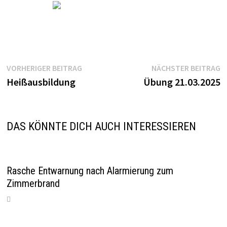
Beitragsnavigation
Vorheriger
N
VORHERIGER BEITRAG
NÄCHSTER BEITRAG
Beitrag:
B
Heißausbildung
Übung 21.03.2025
DAS KÖNNTE DICH AUCH INTERESSIEREN
Rasche Entwarnung nach Alarmierung zum
Zimmerbrand