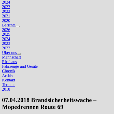
2024
2023
2022
2021
2020
Berichte
Untermenü
2026
anzeigen
2025
2024
2023
2022
Über uns
Untermenü
Mannschaft
anzeigen
Rüsthaus
Fahrzeuge und Geräte
Chronik
Archiv
Kontakt
Termine
2018
07.04.2018 Brandsicherheitswache –
Mopedrennen Route 69