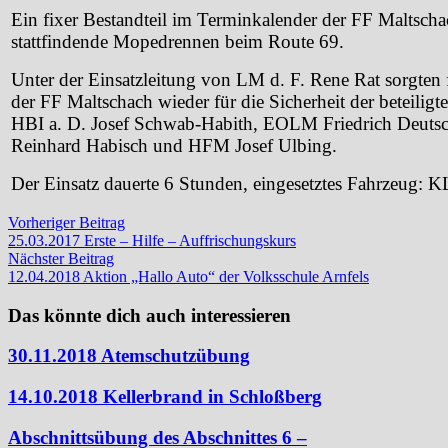
Ein fixer Bestandteil im Terminkalender der FF Maltschach
stattfindende Mopedrennen beim Route 69.
Unter der Einsatzleitung von LM d. F. Rene Rat sorgten 
der FF Maltschach wieder für die Sicherheit der beteilig
HBI a. D. Josef Schwab-Habith, EOLM Friedrich Deut
Reinhard Habisch und HFM Josef Ulbing.
Der Einsatz dauerte 6 Stunden, eingesetztes Fahrzeug: 
Beitragsnavigation
Vorheriger
Vorheriger Beitrag
Beitrag:
25.03.2017 Erste – Hilfe – Auffrischungskurs
Nächster
Nächster Beitrag
Beitrag:
12.04.2018 Aktion „Hallo Auto“ der Volksschule Arnfels
Das könnte dich auch interessieren
30.11.2018 Atemschutzübung
14.10.2018 Kellerbrand in Schloßberg
Abschnittsübung des Abschnittes 6 –