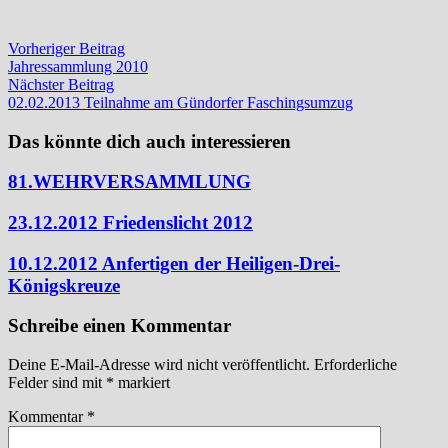
Beitragsnavigation
Vorheriger
Vorheriger Beitrag
Beitrag:
Jahressammlung 2010
Nächster
Nächster Beitrag
Beitrag:
02.02.2013 Teilnahme am Gündorfer Faschingsumzug
Das könnte dich auch interessieren
81.WEHRVERSAMMLUNG
23.12.2012 Friedenslicht 2012
10.12.2012 Anfertigen der Heiligen-Drei-
Königskreuze
Schreibe einen Kommentar
Deine E-Mail-Adresse wird nicht veröffentlicht.
Erforderliche
Felder sind mit
*
markiert
Kommentar
*