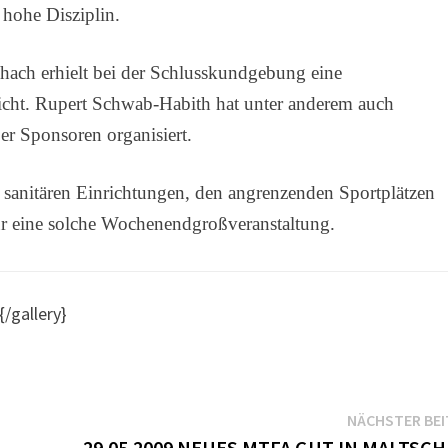
 hohe Disziplin.
ch erhielt bei der Schlusskundgebung eine
reicht. Rupert Schwab-Habith hat unter anderem auch
er Sponsoren organisiert.
en sanitären Einrichtungen, den angrenzenden Sportplätzen
r eine solche Wochenendgroßveranstaltung.
/gallery}
NÄCHSTER BE
29.05.2009 NEUES MTFA GUT IN MALTSC