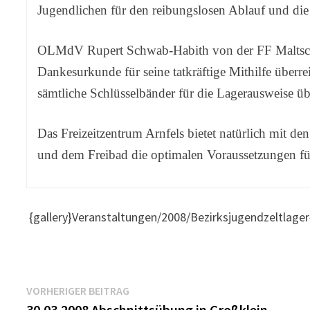
Jugendlichen für den reibungslosen Ablauf und die
OLMdV Rupert Schwab-Habith von der FF Maltscha
Dankesurkunde für seine tatkräftige Mithilfe über
sämtliche Schlüsselbänder für die Lagerausweise üb
Das Freizeitzentrum Arnfels bietet natürlich mit d
und dem Freibad die optimalen Voraussetzungen fü
{gallery}Veranstaltungen/2008/Bezirksjugendzeltlager{
Beitragsnavigation
Vorheriger
VORHERIGER BEITRAG
Beitrag:
30.03.2008 Abschnittsübung in Großklein