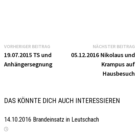
Beitragsnavigation
Vorheriger
N
VORHERIGER BEITRAG
NÄCHSTER BEITRAG
Beitrag:
B
19.07.2015 TS und
05.12.2016 Nikolaus und
Anhängersegnung
Krampus auf
Hausbesuch
DAS KÖNNTE DICH AUCH INTERESSIEREN
14.10.2016 Brandeinsatz in Leutschach