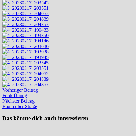
Beitragsnavigation
Vorheriger
Vorheriger Beitrag
Beitrag:
Funk Übung
Nächster
Nächster Beitrag
Beitrag:
Baum über Straße
Das könnte dich auch interessieren