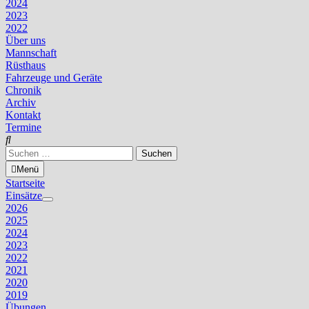
2024
2023
2022
Über uns
Mannschaft
Rüsthaus
Fahrzeuge und Geräte
Chronik
Archiv
Kontakt
Termine
Suchen
nach:
Menü
Startseite
Einsätze
Untermenü
2026
anzeigen
2025
2024
2023
2022
2021
2020
2019
Übungen