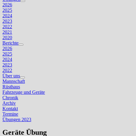
Untermenü
2026
anzeigen
2025
2024
2023
2022
2021
2020
Berichte
Untermenü
2026
anzeigen
2025
2024
2023
2022
Über uns
Untermenü
Mannschaft
anzeigen
Rüsthaus
Fahrzeuge und Geräte
Chronik
Archiv
Kontakt
Termine
Übungen 2023
Geräte Übung