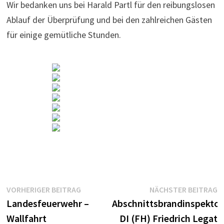
Wir bedanken uns bei Harald Partl für den reibungslosen
Ablauf der Überprüfung und bei den zahlreichen Gästen
für einige gemütliche Stunden.
Beitragsnavigation
Vorheriger
N
VORHERIGER BEITRAG
NÄCHSTER BEITRAG
Beitrag:
B
Landesfeuerwehr –
Abschnittsbrandinspektor
Wallfahrt
DI (FH) Friedrich Legat