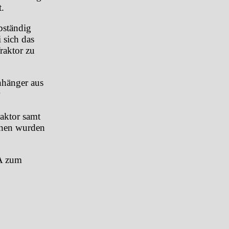
.
bständig
 sich das
raktor zu
nhänger aus
raktor samt
onen wurden
A zum