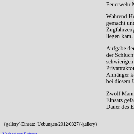
Feuerwehr M
Während Hol
gemacht und
Zugfahrzeug
liegen kam.
Aufgabe der
der Schluch
schwierigen
Privattrakto
Anhänger ko
bei diesem U
Zwölf Mann
Einsatz gefa
Dauer des E
{gallery}Einsatz_Uebungen/2012/0327{/gallery}
Vorheriger