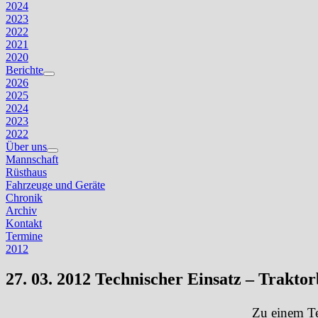
2024
2023
2022
2021
2020
Berichte
Untermenü
2026
anzeigen
2025
2024
2023
2022
Über uns
Untermenü
Mannschaft
anzeigen
Rüsthaus
Fahrzeuge und Geräte
Chronik
Archiv
Kontakt
Termine
2012
27. 03. 2012 Technischer Einsatz – Trakto
Zu einem Te